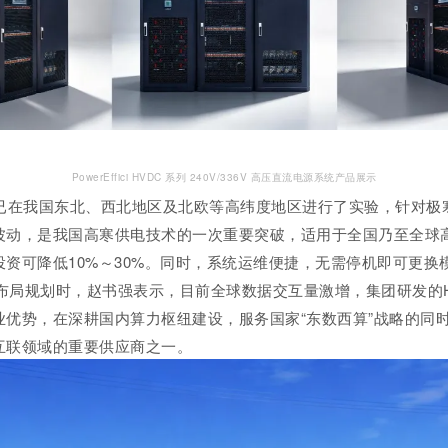
PowerEffici
HV
DC
系列 240V/336V 高压直流电源系统产品展示
已在我国东北、西北地区及北欧等高纬度地区进行了实验，针对极寒
波动，是我国高寒供电技术的一次重要突破，适用于全国乃至全球
设投资可降低10%～30%。同时，系统运维便捷，无需停机即可更
布局规划时，赵书强表示，目前全球数据交互量激增，集团研发的H
优势，在深耕国内算力枢纽建设，服务国家“东数西算”战略的同
互联领域的重要供应商之一。