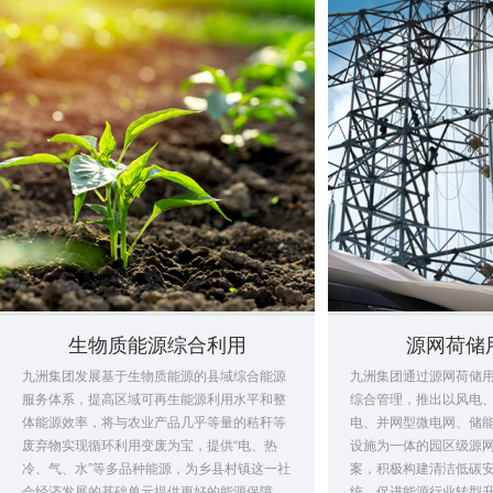
生物质能源综合利用
源网荷储
九洲集团发展基于生物质能源的县域综合能源
九洲集团通过源网荷储
服务体系，提高区域可再生能源利用水平和整
综合管理，推出以风电
体能源效率，将与农业产品几乎等量的秸秆等
电、并网型微电网、储
废弃物实现循环利用变废为宝，提供“电、热
设施为一体的园区级源
冷、气、水”等多品种能源，为乡县村镇这一社
案，积极构建清洁低碳
会经济发展的基础单元提供更好的能源保障。
统，促进能源行业转型