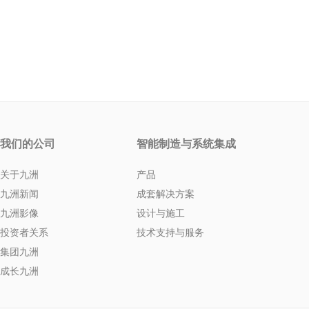
我们的公司
智能制造与系统集成
关于九洲
产品
九洲新闻
成套解决方案
九洲影像
设计与施工
投资者关系
技术支持与服务
集团九洲
成长九洲