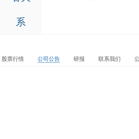
系
股票行情
公司公告
研报
联系我们