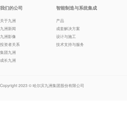
我们的公司
智能制造与系统集成
关于九洲
产品
九洲新闻
成套解决方案
九洲影像
设计与施工
投资者关系
技术支持与服务
集团九洲
成长九洲
Copyright 2023 © 哈尔滨九洲集团股份有限公司