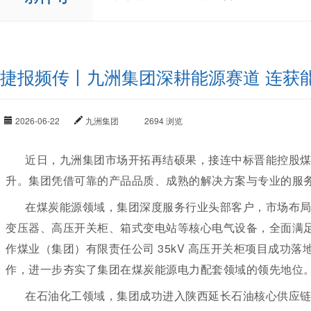
捷报频传丨九洲集团深耕能源赛道 连获
2026-06-22
九洲集团
2694 浏览
近日，九洲集团市场开拓再结硕果，接连中标晋能控股
升。集团凭借可靠的产品品质、成熟的解决方案与专业的服
在煤炭能源领域，集团深度服务行业头部客户，市场布
变压器、高压开关柜、箱式变电站等核心电气设备，全面满
作煤业（集团）有限责任公司 35kV 高压开关柜项目成
作，进一步夯实了集团在煤炭能源电力配套领域的领先地位
在石油化工领域，集团成功进入陕西延长石油核心供应